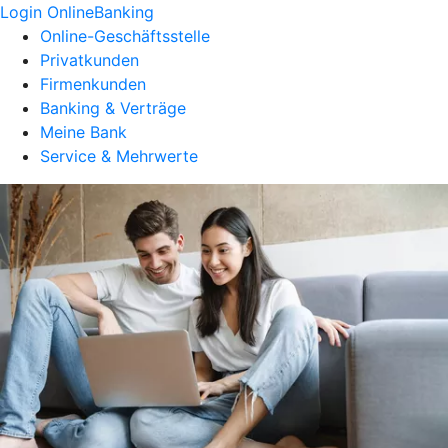
Login OnlineBanking
Online-Geschäftsstelle
Privatkunden
Firmenkunden
Banking & Verträge
Meine Bank
Service & Mehrwerte