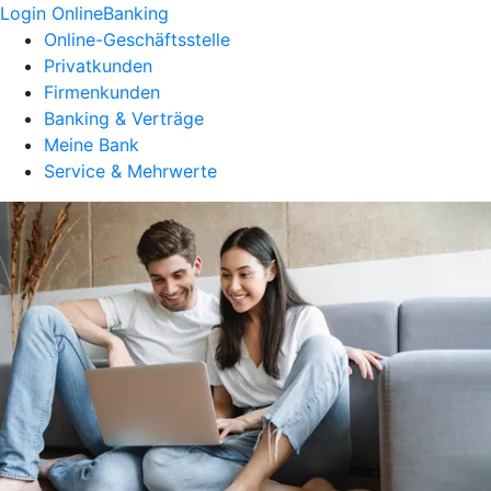
Login OnlineBanking
Online-Geschäftsstelle
Privatkunden
Firmenkunden
Banking & Verträge
Meine Bank
Service & Mehrwerte